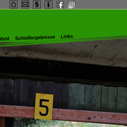
Links
Schießergebnisse
fest