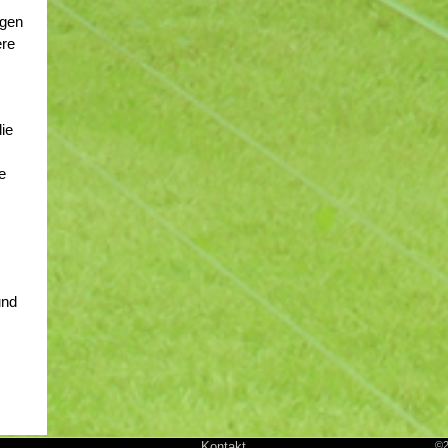
igen
ere
die
le
und
Kontakt
©2