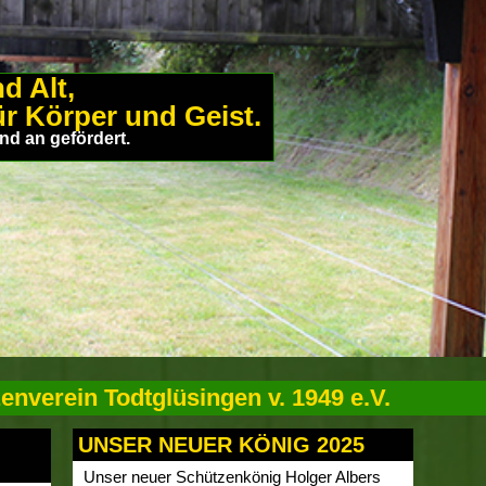
d Alt,
r Körper und Geist.
nd an gefördert.
nverein Todtglüsingen v. 1949 e.V.
UNSER NEUER KÖNIG 2025
Unser neuer Schützenkönig Holger Albers