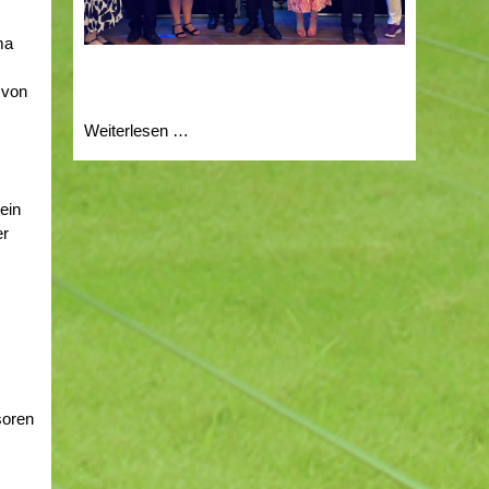
ma
 von
UNSER
Weiterlesen …
NEUER
KÖNIG
,
2025
 ein
er
soren