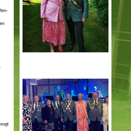
ffen-
ten
r
zeugt