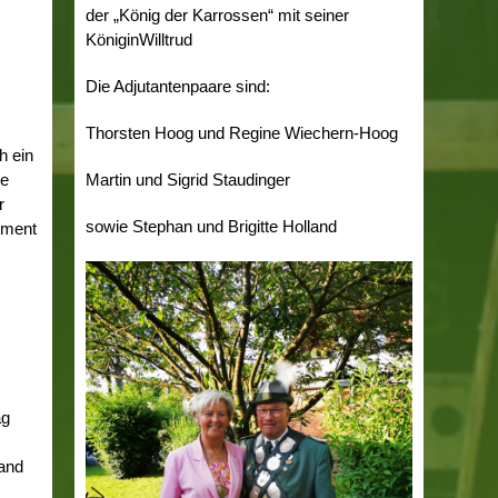
der „König der Karrossen“ mit seiner
KöniginWilltrud
Die Adjutantenpaare sind:
Thorsten Hoog und Regine Wiechern-Hoog
h ein
le
Martin und Sigrid Staudinger
r
sowie Stephan und Brigitte Holland
ement
ag
fand