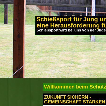
Schießsport für Jung un
eine Herausforderung fü
Schießsport wird bei uns von der Juge
Willkommen beim Schütze
ZUKUNFT SICHERN -
GEMEINSCHAFT STÄRKEN